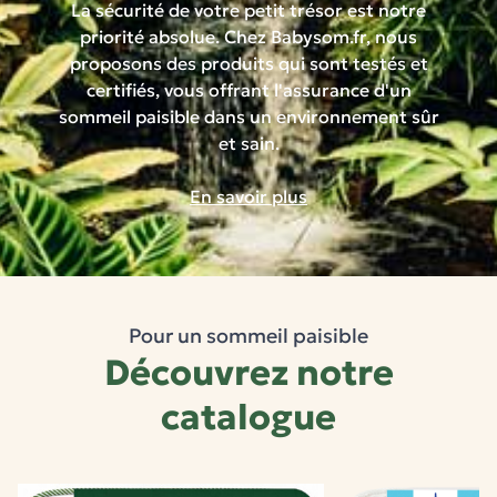
La sécurité de votre petit trésor est notre
priorité absolue. Chez Babysom.fr, nous
proposons des produits qui sont testés et
certifiés, vous offrant l'assurance d'un
sommeil paisible dans un environnement sûr
et sain.
En savoir plus
Pour un sommeil paisible
Découvrez notre
catalogue