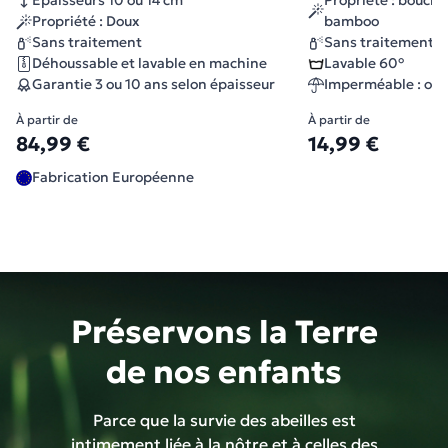
Epaisseurs 10 ou 14 cm
Propriété : boucle
Propriété : Doux
bamboo
Sans traitement
Sans traitement c
Déhoussable et lavable en machine
Lavable 60°
Garantie 3 ou 10 ans selon épaisseur
Imperméable : oui
À partir de
À partir de
84,99 €
14,99 €
Fabrication Européenne
Préservons la Terre
de nos enfants
Parce que la survie des abeilles est
intimement liée à la nôtre et à celles des