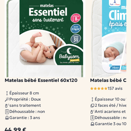
Matelas bébé Essentiel 60x120
Matelas bébé Cli
2 modèles disponibles
157 avis
Épaisseur 8 cm
Propriété : Doux
Épaisseur 10 ou 14
sans traitement
2 faces été / hiver
Déhoussable : non
Anti acariens et b
Garantie : 3 ans
Déhoussable : non
Garantie 3 ou 10 a
44,99 €