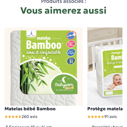
Produits associés :
Vous aimerez aussi
Matelas bébé Bamboo
Protège matelas
2 modèles disponibles
1 modèle disponible
260 avis
91 avis