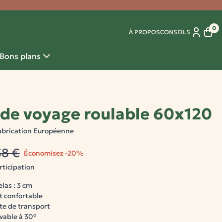
0
À PROPOS
CONSEILS
Panie
Bons plans
 de voyage roulable 60x120
abrication Européenne
58 €
Économisez -20%
rticipation
las : 3 cm
t confortable
ette de transport
vable à 30°