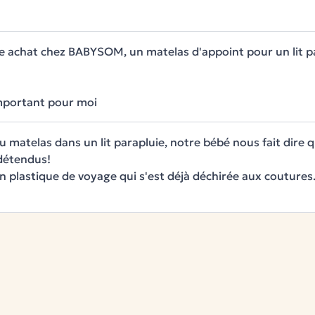
tinage 100% polyester
e achat chez BABYSOM, un matelas d'appoint pour un lit par
ités, et une fois déroulé il
important pour moi
de tirette. Rassurez-vous, il ne
du matelas dans un lit parapluie, notre bébé nous fait dire 
imposée par la norme NF 16890 à
détendus!
 d’éviter que votre enfant ne
n plastique de voyage qui s'est déjà déchirée aux coutures..
si d’en mettre son contenu à la
lons d’utiliser un trombone que
on cependant à ne pas oublier de
statiez que la mousse a jauni
parfaitement normal. En effet le
osensible et se colore