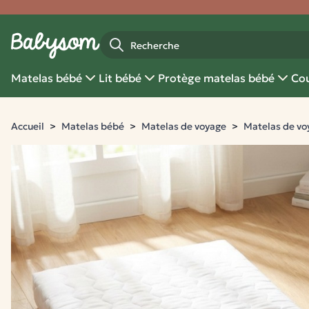
Fermer
Recherche
Matelas bébé
Lit bébé
Protège matelas bébé
Cou
Accueil
Matelas bébé
Matelas de voyage
Matelas de vo