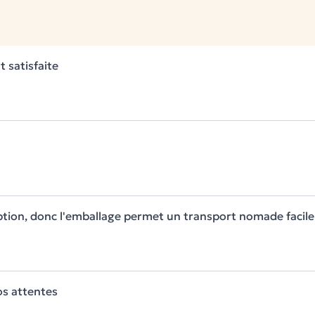
 satisfaite
ook gai et vitaminé.
ispose d’une
garantie de 5 ans
.
r à bébé de la qualité mais aussi
ption, donc l'emballage permet un transport nomade facile
 matériaux sans aucune
le, et vous aussi !
 faut pas pour autant oublier d’en
ide d’une
alèse pour matelas
.
os attentes