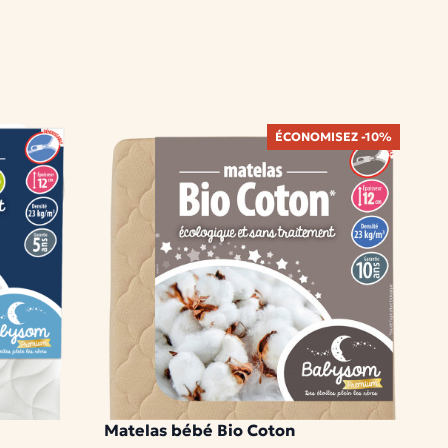
ÉCONOMISEZ -10%
Matelas bébé Bio Coton
D
1 modèle disponible
2 