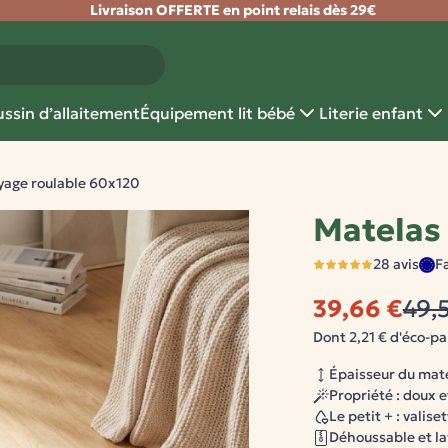
Livraison OFFERTE en point relais dès 29€
ssin d’allaitement
Équipement lit bébé
Literie enfant
yage roulable 60x120
Matelas
28 avis
F
39,66 €
49,
Dont 2,21 € d'éco-pa
Épaisseur du mate
Propriété : doux e
Le petit + : valis
Déhoussable et la