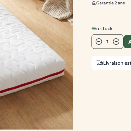
Garantie 2 ans
En stock
Quantité
A
−
+
Livraison est