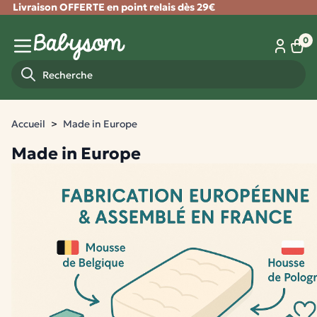
Livraison OFFERTE en point relais dès 29€
Fermer
0
Panie
Menu mobile
Recherche
Accueil
Made in Europe
Made in Europe