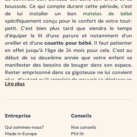
boussole. Ce qui compte durant cette période, c’est
de lui installer un bon
matelas de bébé
spécifiquement conçu pour le confort de votre tout-
petit. C'est bien plus tard que viendra le temps
d’équiper le lit d’une parure et notamment d’un
oreiller et d’une
couette pour bébé
. Il faut patienter
en effet jusqu’à l’âge de 24 mois pour cela. C’est au
début de sa deuxième année que votre enfant va
manifester des besoins de bouger dans son espace.
Rester emprisonné dans sa gigoteuse ne lui convient
plus, d’autant qu’il apprécie de pouvoir se déplacer en
Lire plus
bougeant bras et jambes. Pour lui assurer une totale
mobilité de mouvement, la
couette
est alors la bonne
solution.
Comment choisir une couette pour bébé
à partir de l’âge de 2 ans ?
Entreprise
Conseils
Alors quelle
couette pour bébé
choisir et quel
oreiller
Qui sommes-nous?
Nos conseils
pour bébé
est-il le plus adapté aux besoins de votre
Made in Europe
Ptit lit