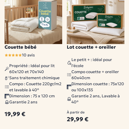
Couette bébé
Lot couette + oreiller
1 modèle disponible
10 avis
Le petit + : idéal pour
Propriété : Idéal pour lit
l'école
60x120 et 70x140
Compo couette + oreiller
Sans traitement chimique
60x40cm
Compo : Couette 220gr/m2
Dimension couette : 75x120
et lavable à 40°
ou 100x135
Dimension : 75 x 120 cm
Garantie 2 ans, Lavable à
Garantie 2 ans
40°
À partir de
19,99 €
29,99 €