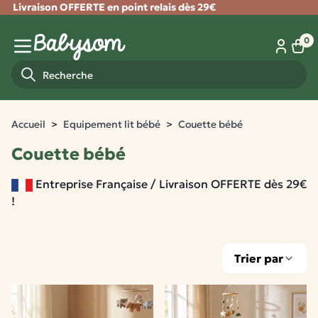
Livraison OFFERTE en point relais dès 29€
Fermer
0
Panie
Menu mobile
Recherche
Accueil
Equipement lit bébé
Couette bébé
Couette bébé
Entreprise Française / Livraison OFFERTE dès 29€
!
Trier par
2 produits