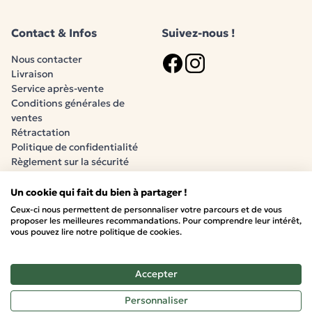
Contact & Infos
Suivez-nous !
Nous contacter
Livraison
Logo Facebook
Logo Instagram
Service après-vente
Conditions générales de
ventes
Rétractation
Politique de confidentialité
Règlement sur la sécurité
générale des produits (RSGP)
Un cookie qui fait du bien à partager !
Ceux-ci nous permettent de personnaliser votre parcours et de vous
Paiement sécurisé
proposer les meilleures recommandations. Pour comprendre leur intérêt,
vous pouvez lire notre politique de cookies.
Accepter
© 2026 Babysom
•
Mentions légales
•
Personnaliser
Politique relative aux cookies