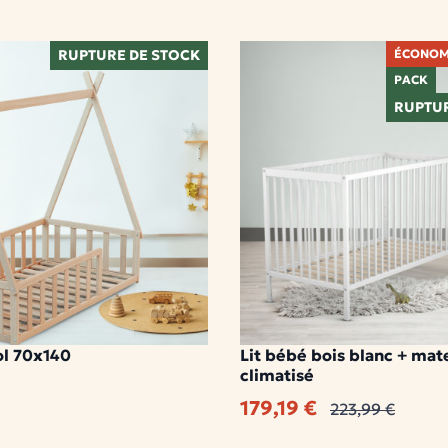
RUPTURE DE STOCK
ÉCONOM
PACK
RUPTUR
sol 70x140
Lit bébé bois blanc + mat
ble
climatisé
179,19 €
223,99 €