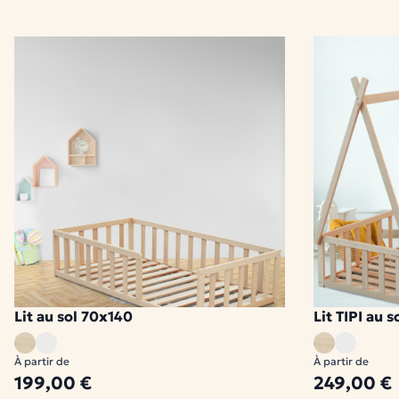
Lit au sol 70x140
Lit TIPI au 
1 modèle disponible
1 modèle disponi
À partir de
À partir de
199,00 €
249,00 €