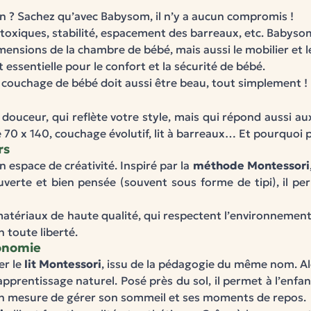
ign ? Sachez qu’avec Babysom, il n’y a aucun compromis !
toxiques, stabilité, espacement des barreaux, etc. Babysom
mensions de la chambre de bébé, mais aussi le mobilier et 
st essentielle pour le confort et la sécurité de bébé.
 couchage de bébé doit aussi être beau, tout simplement !
ouceur, qui reflète votre style, mais qui répond aussi a
bé 70 x 140, couchage évolutif, lit à barreaux… Et pourquoi 
rs
n espace de créativité. Inspiré par la
méthode Montessori
ouverte et bien pensée (souvent sous forme de tipi), il 
tériaux de haute qualité, qui respectent l’environnement e
 toute liberté.
tonomie
r le
lit Montessori
, issu de la pédagogie du même nom. Alor
l’apprentissage naturel. Posé près du sol, il permet à l’enf
st en mesure de gérer son sommeil et ses moments de repos.