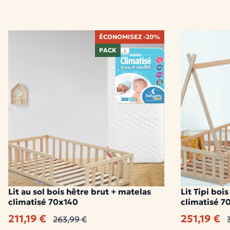
ÉCONOMISEZ -20%
PACK
Lit au sol bois hêtre brut + matelas
Lit Tipi boi
climatisé 70x140
climatisé 7
211,19 €
251,19 €
263,99 €