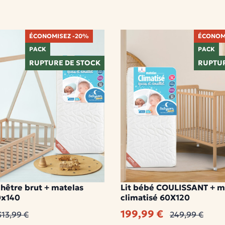
ÉCONOMISEZ -20%
ÉCONOM
PACK
PACK
RUPTURE DE STOCK
RUPTUR
s hêtre brut + matelas
Lit bébé COULISSANT + m
0x140
climatisé 60X120
199,99 €
313,99 €
249,99 €