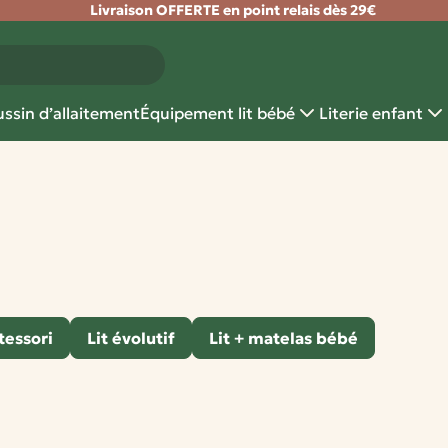
Livraison OFFERTE en point relais dès 29€
ssin d’allaitement
Équipement lit bébé
Literie enfant
tessori
Lit évolutif
Lit + matelas bébé