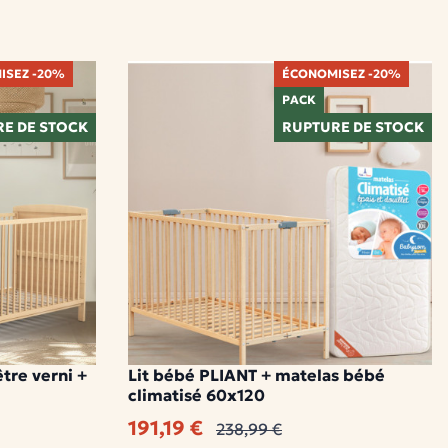
ISEZ -20%
ÉCONOMISEZ -20%
PACK
E DE STOCK
RUPTURE DE STOCK
tre verni +
Lit bébé PLIANT + matelas bébé
climatisé 60x120
191,19 €
238,99 €