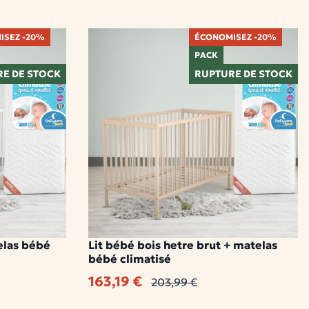
ISEZ -20%
ÉCONOMISEZ -20%
PACK
E DE STOCK
RUPTURE DE STOCK
elas bébé
Lit bébé bois hetre brut + matelas
bébé climatisé
163,19 €
203,99 €