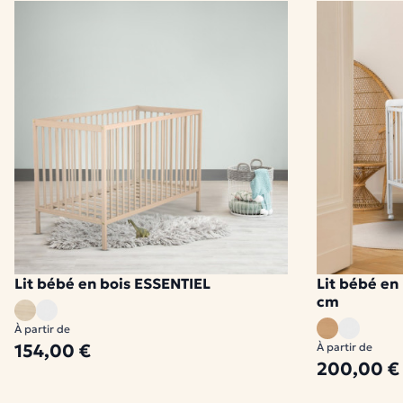
Lit bébé en bois ESSENTIEL
Lit bébé e
2 modèles disponibles
1 modèle disponi
cm
À partir de
154,00 €
À partir de
200,00 €