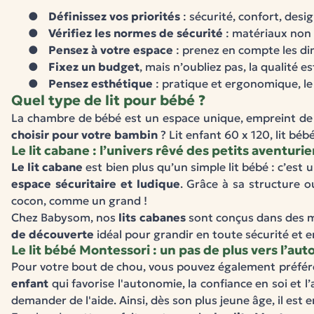
●
Définissez vos priorités
: sécurité, confort, des
●
Vérifiez les normes de sécurité
: matériaux non 
●
Pensez à votre espace
: prenez en compte les di
●
Fixez un budget
, mais n’oubliez pas, la qualité e
●
Pensez esthétique
: pratique et ergonomique, le
Quel type de lit pour bébé ?
La chambre de bébé est un espace unique, empreint de d
choisir pour votre bambin
? Lit enfant 60 x 120, lit bé
Le lit cabane : l’univers rêvé des petits aventurie
Le lit cabane
est bien plus qu’un simple lit bébé : c’est u
espace sécuritaire et ludique
. Grâce à sa structure 
cocon, comme un grand !
Chez Babysom, nos
lits cabanes
sont conçus dans des ma
de découverte
idéal pour grandir en toute sécurité et en
Le lit bébé Montessori : un pas de plus vers l’au
Pour votre bout de chou, vous pouvez également préfére
enfant
qui favorise l'autonomie, la confiance en soi et 
demander de l'aide. Ainsi, dès son plus jeune âge, il e