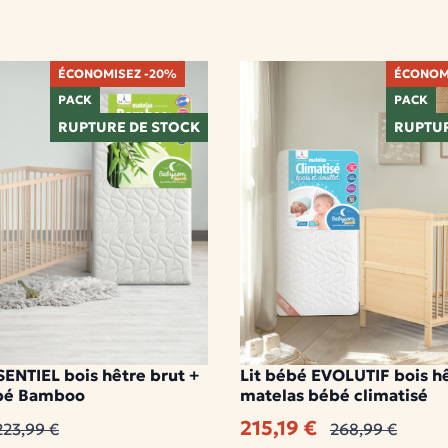
ÉCONOMISEZ -20%
ÉCONOM
PACK
PACK
RUPTURE DE STOCK
RUPTUR
SENTIEL bois hêtre brut +
Lit bébé EVOLUTIF bois hê
bé Bamboo
matelas bébé climatisé
215,19 €
223,99 €
268,99 €