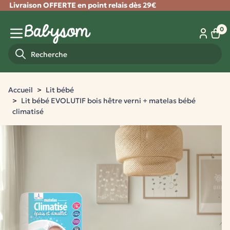
Livraison OFFERTE en point relais dès 29€
Fermer
0
Panie
Menu mobile
Recherche
Accueil
Lit bébé
Lit bébé EVOLUTIF bois hêtre verni + matelas bébé
climatisé