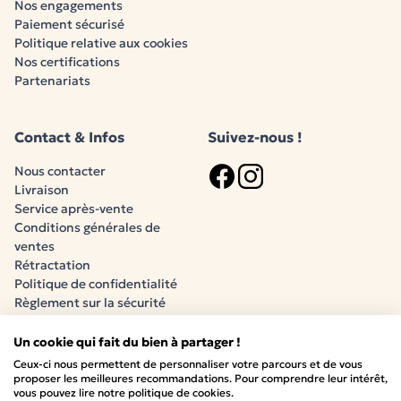
Nos engagements
alignée
Paiement sécurisé
Politique relative aux cookies
Un Pack Engagé, Sûr et Éco-Responsable
Nos certifications
Parce que la santé et le bien-être de bébé sont votre
Partenariats
priorité, Babysom met un point d’honneur à proposer
un pack :
Contact & Infos
Suivez-nous !
Sans substances nocives
:
Matelas certifié
OEKO-TEX® Standard 100
Nous contacter
Peinture à l’eau sans solvants ni formaldéhydes
Livraison
Logo Facebook
Logo Instagram
Fabriqué en France
, dans le Nord, à Lys-Lez-
Service après-vente
Conditions générales de
Lannoy
ventes
Dans un site équipé de
1000 m² de panneaux
Rétractation
solaires
Politique de confidentialité
Acteur engagé dans la
biodiversité
(ruches sur
Règlement sur la sécurité
site, miel récolté)
générale des produits (RSGP)
Entreprise familiale
française depuis 1983
Un cookie qui fait du bien à partager !
Ceux-ci nous permettent de personnaliser votre parcours et de vous
Chaque produit est conçu avec le
plus grand soin
,
Paiement sécurisé
proposer les meilleures recommandations. Pour comprendre leur intérêt,
vous pouvez lire notre politique de cookies.
dans un souci de
transparence, de qualité et de