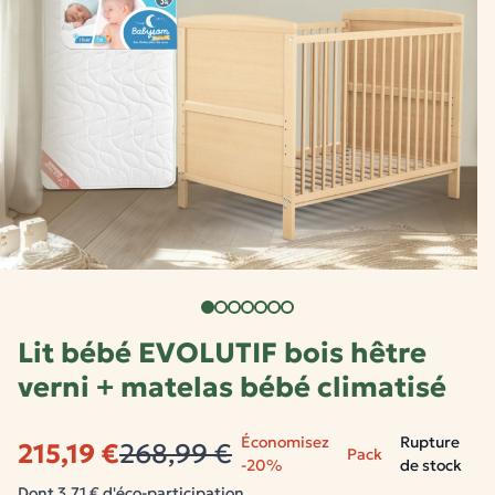
Lit bébé EVOLUTIF bois hêtre
verni + matelas bébé climatisé
Économisez
Rupture
215,19 €
268,99 €
Pack
-20%
de stock
Dont 3,71 € d'éco-participation