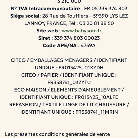
3 210 000
N° TVA Intracommunautaire
: FR 05 339 374 803
Siège social
:
28 Rue de Toufflers – 59390 LYS LEZ
LANNOY, FRANCE, Tél : 03 20 81 88 50
Site web
:
www.babysom.fr
Siret
: 339 374 803 00023
Code APE/NA
: 4759A
CITEO / EMBALLAGES MENAGERS / IDENTIFIANT
UNIQUE : FR015425_01XYDH
CITEO / PAPIER / IDENTIFIANT UNIQUE :
FR358741_03ZYTU
ECO MAISON / ELEMENTS D'AMEUBLEMENT /
IDENTIFIANT UNIQUE : FR015425_10ALFE
REFASHION / TEXTILE LINGE DE LIT CHAUSSURE /
IDENTIFIANT UNIQUE : FR358741_11MRIN
Les présentes conditions générales de vente