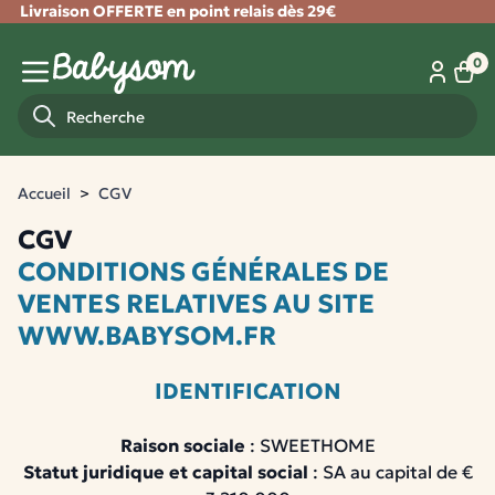
Livraison OFFERTE en point relais dès 29€
Fermer
0
Panie
Menu mobile
Recherche
Accueil
CGV
CGV
CONDITIONS GÉNÉRALES DE
VENTES RELATIVES AU SITE
WWW.BABYSOM.FR
IDENTIFICATION
Raison sociale
: SWEETHOME
Statut juridique et capital social
: SA au capital de €