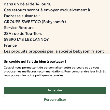
dans un délai de 14 jours.
Ces retours seront à envoyer exclusivement à
l’adresse suivante :
GROUPE SWEETCO (Babysom.fr)
Service Retours
28A rue de Toufflers
59390 LYS LEZ LANNOY
France
Les produits proposés par la société babysom.fr sont
conformes à la législation française en vigueur et aux
Un cookie qui fait du bien à partager !
normes applicables en France
Ceux-ci nous permettent de personnaliser votre parcours et de vous
ATTENTION : Pour des raisons évidentes d’hygiène et
proposer les meilleures recommandations. Pour comprendre leur intérêt,
de protection de la santé, nos produits anti-acariens
vous pouvez lire notre politique de cookies.
et/ou anti-punaises de lit ne sont pas éligibles au
droit de rétractation (article 221-28 du Code de la
Accepter
Consommation). Seuls les produits à l’emballage
parfaitement intact et totalement scellé seront
Personnaliser
acceptés en retour. Aucun échange ou