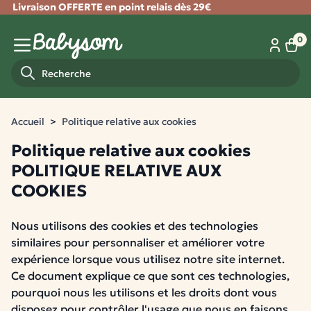
Livraison OFFERTE en point relais dès 29€
Fermer
0
Panie
Menu mobile
Recherche
Accueil
Politique relative aux cookies
Politique relative aux cookies
POLITIQUE RELATIVE AUX
COOKIES
Nous utilisons des cookies et des technologies
similaires pour personnaliser et améliorer votre
expérience lorsque vous utilisez notre site internet.
Ce document explique ce que sont ces technologies,
pourquoi nous les utilisons et les droits dont vous
disposez pour contrôler l'usage que nous en faisons.