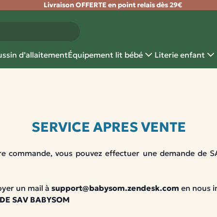
Livraison OFFERTE en point relais dès 29€
ssin d’allaitement
Équipement lit bébé
Literie enfant
SERVICE APRES VENTE
re commande, vous pouvez effectuer une demande de SA
oyer un mail à
support@babysom.zendesk.com
en nous i
E DE SAV BABYSOM