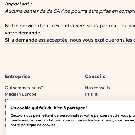
Important :
Aucune demande de SAV ne pourra être prise en compte 
Notre service client reviendra vers vous par mail ou p
votre demande.
Si la demande est acceptée, nous vous expliquerons les
Entreprise
Conseils
Qui sommes-nous?
Nos conseils
Made in Europe
Ptit lit
Nos engagements
Paiement sécurisé
Un cookie qui fait du bien à partager !
Politique relative aux cookies
Ceux-ci nous permettent de personnaliser votre parcours et de vous pro
Nos certifications
meilleures recommandations. Pour comprendre leur intérêt, vous pouvez
notre politique de cookies.
Partenariats