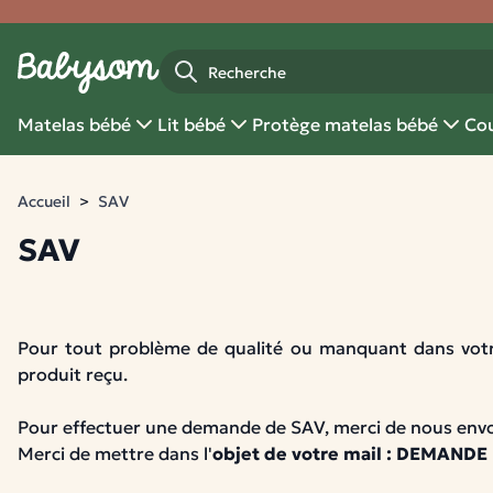
Fermer
Recherche
Matelas bébé
Lit bébé
Protège matelas bébé
Cou
Accueil
SAV
SAV
Pour tout problème de qualité ou manquant dans vot
produit reçu.
Pour effectuer une demande de SAV, merci de nous env
Merci de mettre dans l'
objet de votre mail : DEMAND