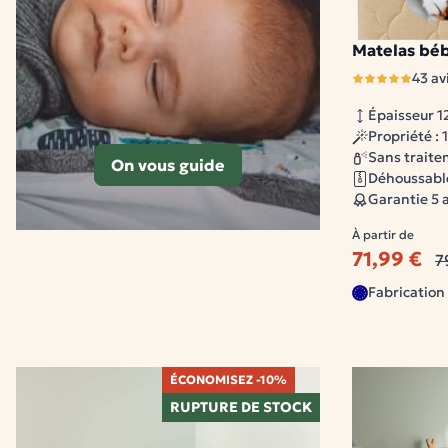
Matelas béb
1 modèle disponi
43 av
Épaisseur 1
Propriété :
Sans trait
On vous guide
Déhoussable
Garantie 5 
À partir de
71,99 €
7
Fabricatio
ÉCONOMISEZ -10%
RUPTURE DE STOCK