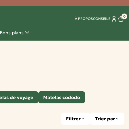
0
À PROPOS
CONSEILS
Panie
Bons plans
elas de voyage
Matelas cododo
Filtrer
Trier par