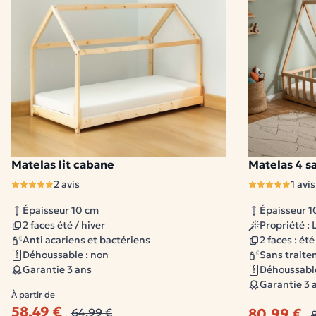
Matelas lit cabane
Matelas 4 s
1 modèle disponible
2 avis
1 avis
Épaisseur 10 cm
Épaisseur 1
2 faces été / hiver
Propriété : 
Anti acariens et bactériens
2 faces : été
Déhoussable : non
Sans trait
Garantie 3 ans
Déhoussable
Garantie 3 
À partir de
58,49 €
80,99 €
64,99 €