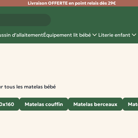
Livraison OFFERTE en point relais dès 29€
ssin d’allaitement
Équipement lit bébé
Literie enfant
r tous les matelas bébé
80x160
Matelas couffin
Matelas berceaux
Mat