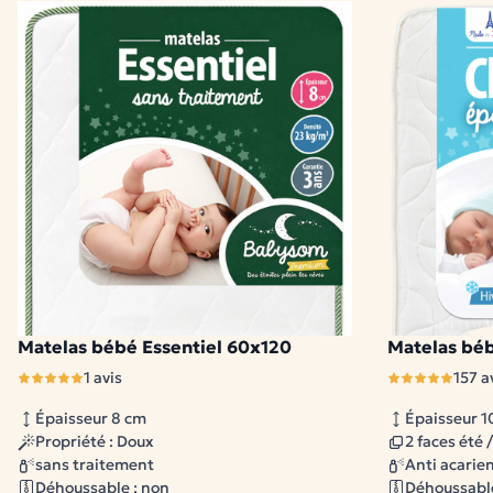
Matelas bébé Essentiel 60x120
Matelas béb
2 modèles dispo
1 avis
157 a
Épaisseur 8 cm
Épaisseur 1
Propriété : Doux
2 faces été 
sans traitement
Anti acarie
Déhoussable : non
Déhoussable