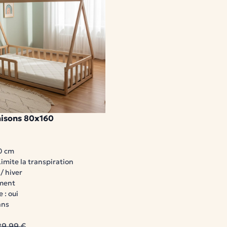
aisons 80x160
0 cm
Limite la transpiration
 / hiver
ement
 : oui
ans
89,99 €