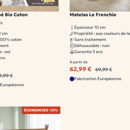
é Bio Coton
Matelas Le Frenchie
ble
1 modèle disponible
is
Épaisseur 10 cm
2 cm
Propriété : aux couleurs de l
 100% coton
Sans traitement
ement
Déhoussable : non
 : oui
Garantie 3 ans
ans
À partir de
62,99 €
69,99 €
9,99 €
Fabrication Européenne
n Européenne
ÉCONOMISEZ -10%