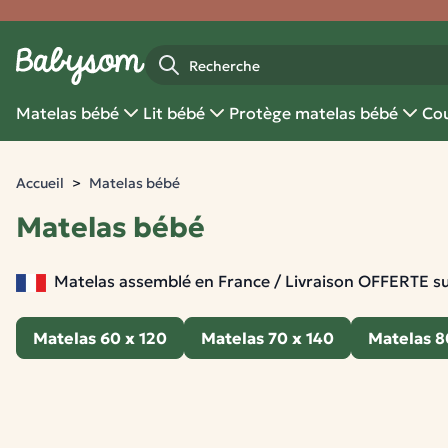
Fermer
Recherche
Matelas bébé
Lit bébé
Protège matelas bébé
Cou
Accueil
Matelas bébé
Matelas bébé
Matelas assemblé en France / Livraison OFFERTE su
Matelas 60 x 120
Matelas 70 x 140
Matelas 
9 produits