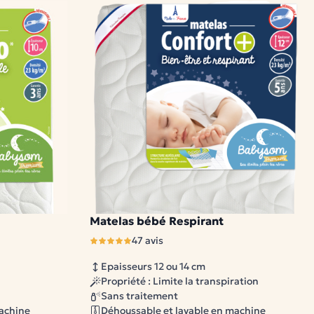
Matelas bébé Respirant
2 modèles disponibles
47 avis
Epaisseurs 12 ou 14 cm
Propriété : Limite la transpiration
Sans traitement
machine
Déhoussable et lavable en machine