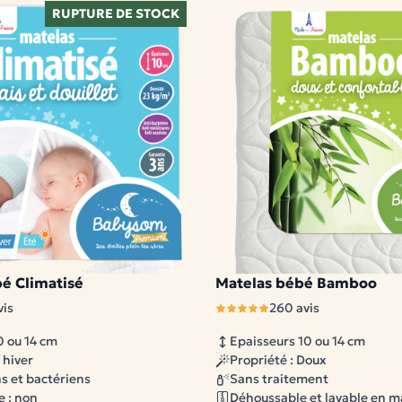
RUPTURE DE STOCK
é Climatisé
Matelas bébé Bamboo
nibles
2 modèles disponibles
vis
260 avis
0 ou 14 cm
Epaisseurs 10 ou 14 cm
/ hiver
Propriété : Doux
ns et bactériens
Sans traitement
 : non
Déhoussable et lavable en 