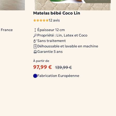
Matelas bébé Coco Lin
1 modèle disponible
12 avis
a France
Épaisseur 12 cm
Propriété : Lin, Latex et Coco
Sans traitement
Déhoussable et lavable en machine
Garantie 5 ans
À partir de
97,99 €
139,99 €
Fabrication Européenne