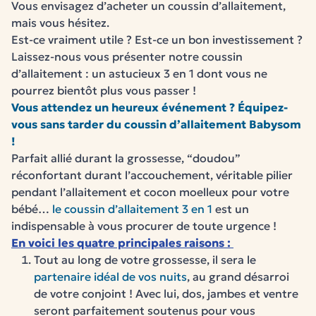
Vous envisagez d’acheter un
coussin d’allaitement
,
mais vous hésitez.
Est-ce vraiment utile ? Est-ce un bon investissement ?
Laissez-nous vous présenter
notre coussin
d’allaitement
: un
astucieux 3 en 1
dont vous ne
pourrez bientôt plus vous passer !
Vous attendez un heureux événement ? Équipez-
vous sans tarder du coussin d’allaitement Babysom
!
Parfait allié durant la
grossesse
, “doudou”
réconfortant durant l’
accouchement
, véritable pilier
pendant l’
allaitement
et
cocon moelleux
pour votre
bébé…
le
coussin d’allaitement 3 en 1
est un
indispensable à vous procurer de toute urgence !
En voici les quatre principales raisons :
Tout au long de votre
grossesse,
il sera le
partenaire idéal de vos nuits
, au grand désarroi
de votre conjoint !
Avec lui,
dos
,
jambes
et
ventre
seront
parfaitement soutenus
pour vous