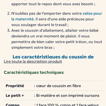
apporter tout le repos dont vous avez besoin ;
N’oubliez pas de l’emporter dans votre
valise pour
la maternité
. Il sera d’une aide précieuse pour
vous soulager durant le travail ;
Avec le
coussin d’allaitement
, allaiter votre bébé
deviendra un vrai moment de plaisir. Il vous
permettra de
bien caler
votre petit trésor, ou tout
simplement votre bras ;
Les caractéristiques du coussin de
Lire toute la description produit
maternité
Le
coussin de grossesse bénéficie d’un garnissage
Caractéristiques techniques
100% fibres certifié Oeko-Tex®
.
Bien plus silencieux qu’un remplissage en microbilles,
Propriété
: cœur de coussin en fibre
il vous offrira un
moelleux incomparable
pour le
meilleur des conforts.
Le petit +
: Bi-matière et son imprimé oursons
Ce
coussin ultra malin
est également très
hygiénique
Compo
: 1 face 100 % coton et 1 face velour