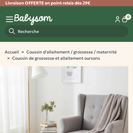
Livraison OFFERTE en point relais dès 29€
Fermer
0
Panie
Menu mobile
Recherche
Accueil
Coussin d'allaitement / grossesse / maternité
Coussin de grossesse et allaitement oursons