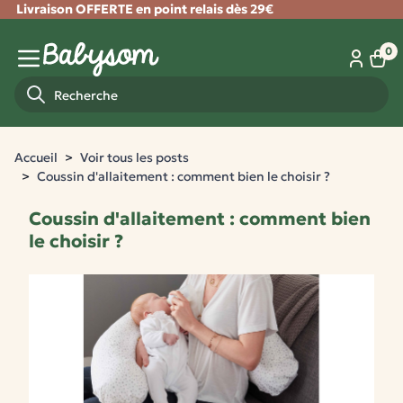
Livraison OFFERTE en point relais dès 29€
Fermer
0
Panie
Menu mobile
Recherche
Accueil
Voir tous les posts
Coussin d'allaitement : comment bien le choisir ?
Coussin d'allaitement : comment bien
le choisir ?