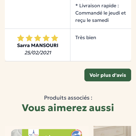
* Livraison rapide :
Le lot de 2, plus pratique
Commandé le jeudi et
reçu le samedi
L'idéal pour toujours avoir une alèse de
rechange pendant que l'autre est au lavage, en
cas d'accident nocturne.
Très bien
Sarra MANSOURI
25/02/2021
Les points forts
Voir plus d'avis
Ultra absorbante
Capture rapidement les liquides et laisse la
Produits associés :
couche supérieure au sec.
Vous aimerez aussi
Imperméable
Une barrière qui empêche les liquides de