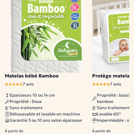
traverser jusqu'au matelas.
Anti-dérapante
Son dessous adhère au matelas et reste bien
en place toute la nuit, même avec les bébés
agités.
Respirante et silencieuse
Matelas bébé Bamboo
Protège matelas
2 modèles disponibles
1 modèle disponible
Douce pour la peau sensible et discrète, elle ne
7 avis
7 avis
gêne pas le sommeil de bébé.
Epaisseurs 10 ou 14 cm
Propriété : boucle
Propriété : Doux
bamboo
Sans traitement
Sans traitement c
Lavable en machine à 90°C
Déhoussable et lavable en machine
Lavable 60°
Réutilisable et économique, pour une hygiène
Garantie 3 ou 10 ans selon épaisseur
Imperméable : oui
impeccable lavage après lavage.
À partir de
À partir de