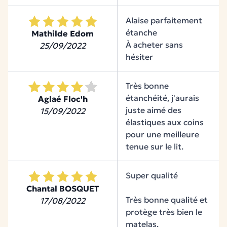
L'alèse à l'unité
Alaise parfaitement
La protection essentielle pour le couchage de
étanche
Mathilde Edom
votre enfant, à garder toujours à portée de main.
À acheter sans
25/09/2022
hésiter
Très bonne
étanchéité, j'aurais
Aglaé Floc'h
juste aimé des
15/09/2022
élastiques aux coins
pour une meilleure
tenue sur le lit.
Super qualité
Chantal BOSQUET
Très bonne qualité et
17/08/2022
protège très bien le
matelas.