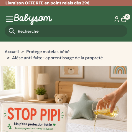
Livraison OFFERTE en point relais dès 29€
Fermer
0
Panie
Menu mobile
Recherche
Accueil
Protège matelas bébé
Alèse anti-fuite : apprentissage de la propreté