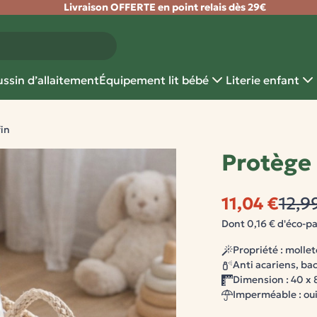
Livraison OFFERTE en point relais dès 29€
ssin d’allaitement
Équipement lit bébé
Literie enfant
fin
Protège 
11,04 €
12,9
Dont 0,16 € d'éco-pa
Propriété : molle
Anti acariens, ba
Dimension : 40 x
Imperméable : ou