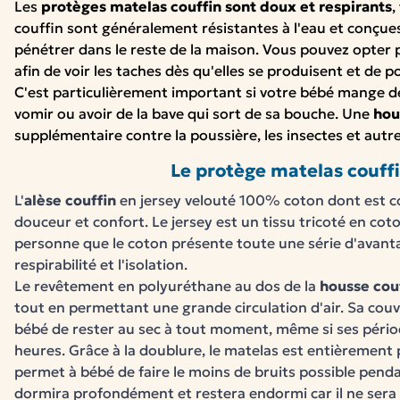
Les
protèges matelas couffin sont doux et respirants
,
couffin sont généralement résistantes à l'eau et conçu
pénétrer dans le reste de la maison. Vous pouvez opter 
afin de voir les taches dès qu'elles se produisent et de p
C'est particulièrement important si votre bébé mange des
vomir ou avoir de la bave qui sort de sa bouche. Une
hou
supplémentaire contre la poussière, les insectes et aut
Le protège matelas couff
L'
alèse couffin
en jersey velouté 100% coton
dont
est
c
douceur et confort. Le jersey est
un
tissu
tricoté
en
coto
personne
que le coton
présente
toute une série
d'avant
respirabilité
et
l'isolation.
Le
revêtement
en polyuréthane au dos de la
housse cou
tout en
permettant
une
grande
circulation
d'air.
Sa
couv
bébé de
rester
au
sec
à tout
moment,
même
si
ses
pério
heures.
Grâce
à la doublure
,
le matelas est
entièrement
permet
à bébé de faire le
moins
de
bruits
possible
pend
dormira
profondément
et
restera
endormi
car
il
ne sera 