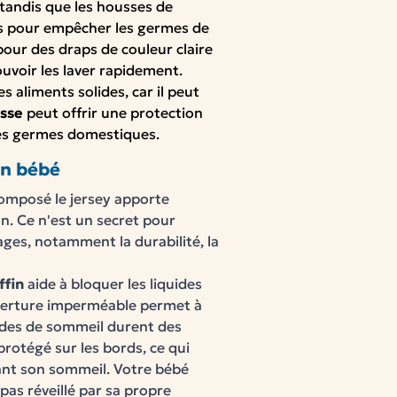
 tandis que les housses de
es pour empêcher les germes de
pour des draps de couleur claire
ouvoir les laver rapidement.
 aliments solides, car il peut
sse
peut offrir une protection
res germes domestiques.
in bébé
omposé
le jersey
apporte
n.
Ce
n'est
un
secret
pour
ages,
notamment
la
durabilité,
la
ffin
aide
à
bloquer
les liquides
erture
imperméable
permet
à
des
de
sommeil
durent
des
protégé
sur
les
bords,
ce
qui
ant
son
sommeil. Votre bébé
pas réveillé par sa propre