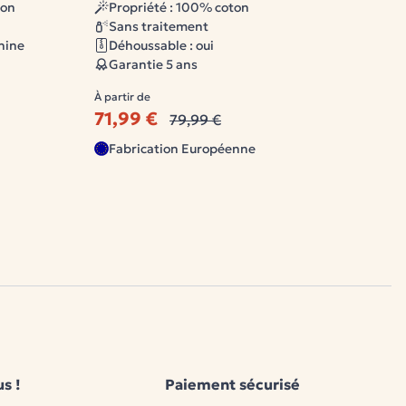
ion
Propriété : 100% coton
Sans traitement
hine
Déhoussable : oui
Garantie 5 ans
À partir de
71,99 €
79,99 €
À 
2
Fabrication Européenne
s !
Paiement sécurisé