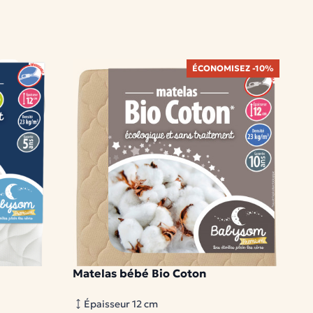
ÉCONOMISEZ -10%
Matelas bébé Bio Coton
D
1 modèle disponible
2 
Épaisseur 12 cm