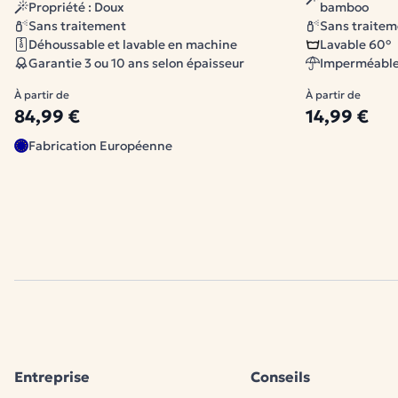
lavage.
Propriété : Doux
bamboo
Règlement sur la sécurité générale des produits (RSGP) 
Sans traitement
Sans traitem
Déhoussable et lavable en machine
Lavable 60°
Garantie 3 ou 10 ans selon épaisseur
Imperméable 
À partir de
À partir de
84,99 €
14,99 €
Fabrication Européenne
Entreprise
Conseils