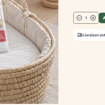
Quantité
A
−
+
Livraison es