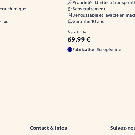
Propriété : Limite la transpirat
/ Notice d'avertissement
ent chimique
Sans traitement
Déhoussable et lavable en mac
: oui
Garantie 10 ans
À partir de
69,99 €
Fabrication Européenne
Contact & Infos
Suivez-nou