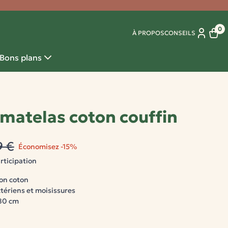
0
À PROPOS
CONSEILS
Panie
Bons plans
matelas coton couffin
9 €
Économisez -15%
rticipation
ton coton
ctériens et moisissures
 80 cm
i