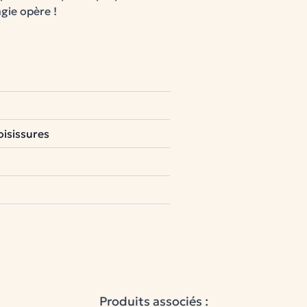
agie
opère
!
avoir pour bébé
ce
à
sa
forme
de
drap-housse
peut
s'adapter
à une
large
l
veut,
et
le
protecteur
restera
fin bébé
est
lavable en machine à
oisissures
Facilitez-vous la vie au maximum
nt
en-être des bébés. C’est
riaux labellisés et
certifiés
Produits associés :
niveau d’exigence le plus élevé en