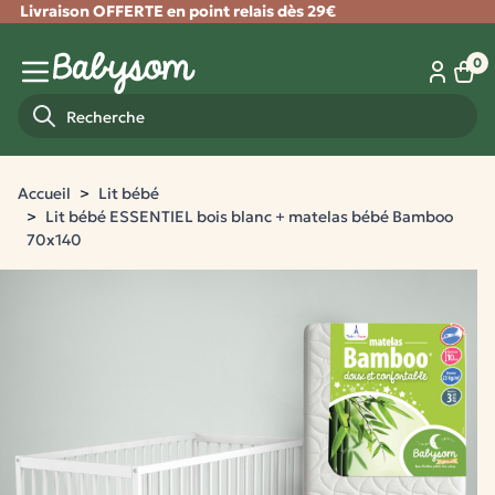
Livraison OFFERTE en point relais dès 29€
Fermer
0
Panie
Menu mobile
Recherche
Accueil
Lit bébé
Lit bébé ESSENTIEL bois blanc + matelas bébé Bamboo
70x140