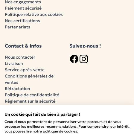
Nos engagements
Paiement sécurisé
Les avantages du matelas Bamboo :
Politique relative aux cookies
Confort et soutien adaptés à la morphologie
Nos certifications
des bébés
.
Partenariats
Bonne aération
grâce aux fibres naturelles de
bambou, limitant la transpiration excessive.
Contact & Infos
Suivez-nous !
Respect de la peau sensible
des nourrissons
grâce à des matières douces et
Nous contacter
hypoallergéniques.
Livraison
Logo Facebook
Logo Instagram
Service après-vente
Hygiène renforcée
: housse amovible et lavable.
Conditions générales de
Un pack lit + matelas pensé pour les
ventes
parents et l’enfant
Rétractation
Politique de confidentialité
Choisir un
pack lit + matelas
présente de nombreux
Règlement sur la sécurité
avantages :
générale des produits (RSGP)
Compatibilité parfaite
entre le lit et le matelas,
Un cookie qui fait du bien à partager !
pour un couchage sûr et confortable.
Ceux-ci nous permettent de personnaliser votre parcours et de vous
Paiement sécurisé
proposer les meilleures recommandations. Pour comprendre leur intérêt,
Gain de temps
: pas besoin de chercher
vous pouvez lire notre politique de cookies.