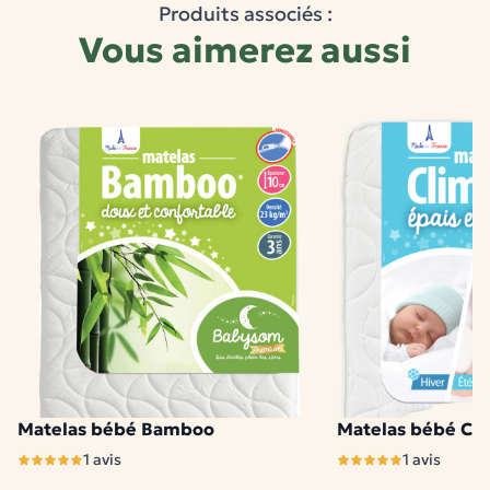
Produits associés :
Vous aimerez aussi
Matelas bébé Bamboo
Matelas bébé Cli
2 modèles disponibles
2 modèles disponibles
1 avis
1 avis