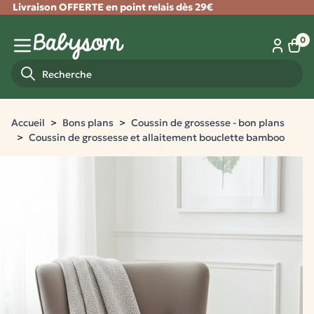
Livraison OFFERTE en point relais dès 29€
Fermer
0
Panie
Menu mobile
Recherche
Accueil
Bons plans
Coussin de grossesse - bon plans
Coussin de grossesse et allaitement bouclette bamboo