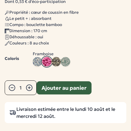
Dont 0,53 € d'éco-participation
Propriété : cœur de coussin en fibre
Le petit + : absorbant
Compo : bouclette bamboo
Dimension : 170 cm
Déhoussable : oui
Couleurs : 8 au choix
Framboise
Coloris
Bleu
Framboise
Moka
Menthe - vert d'eau
Quantité
Ajouter au panier
−
+
Livraison estimée entre le lundi 10 août et le
mercredi 12 août.