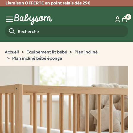
Livraison OFFERTE en point relais dès 29€
Fermer
0
Panie
Menu mobile
Recherche
Accueil
Equipement lit bébé
Plan incliné
Plan incliné bébé éponge