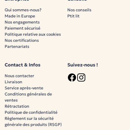
les moments où il boit par quelques pauses qui permettr
son estomac ; ne pas le coucher immédiatement après le
Qui sommes-nous?
Nos conseils
bien veiller à ce qu`il fasse son rot ; épaissir son lait avec
Made in Europe
Ptit lit
est nourri avec des préparations commerciales.
Nos engagements
Pensez aux allergies ! L'allergie au lait peut provoquer des
Paiement sécurisé
Politique relative aux cookies
peut être rassurant de consulter un pédiatre.
Nos certifications
Partenariats
Règlement sur la sécurité générale des produits (RSGP)
Contact & Infos
Suivez-nous !
Nous contacter
Livraison
Logo Facebook
Logo Instagram
Service après-vente
Conditions générales de
ventes
Rétractation
Politique de confidentialité
Règlement sur la sécurité
générale des produits (RSGP)