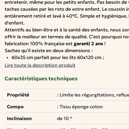
entretenir, même pour les petits enfants. Pas besoin de 
taches causées par les rots de votre enfant. Le coussin i
entièrement retiré et lavé à 40°C. Simple et hygiénique, 
d'enfant.
Attentifs au bien-être et à la santé des enfants, nous 
offrir le meilleur en termes de qualité. C’est pourquoi n
fabrication 100% française est
garanti 2 ans
!
Sachez qu’il existe en deux dimensions :
60x35 cm parfait pour les lits 60x120 cm ;
70x35 cm idéal pour les lits 70x140 cm.
Lire toute la description produit
Composition du plan incliné:
Caractéristiques techniques
Mousse:
noyau mousse 100% polyuréthane 18kg/m3
Housse enveloppe déhoussable:
tissu éponge coton
Propriété
: Limite les régurgitations, reflu
ATTENTION : pensez à bien placer le
plan incliné coton
s
A NOTER :
Compo
: Tissu éponge coton
Il peut arriver qu’en déhoussant votre plan incliné, vou
a jauni par endroit. N’ayez pas d’inquiétude, ce phénom
Inclinaison
de 10 °
normal. En effet le matériau qui compose votre
mousse 