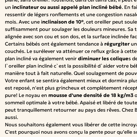
un
inclinateur ou aussi appelé plan incliné bébé
. En f
ressentir de légers ronflements et une congestion nasal
mois. Avec une i
nclinaison
de 10°
, cet oreiller peut sou
suffisamment pour soulager les douleurs mineures. Sa t
alignée avec son cou et son dos, et la surface inclinée faci
Certains bébés ont également tendance à
régurgiter
un 
couchés. Le surélever va atténuer ce reflux grâce à cette 
plan incliné va également venir
diminuer les colique
s d
l`oreiller plan incliné c`est la possibilité d`aider votre b
manière tout à fait naturelle. Quel soulagement de pouvo
Votre enfant se sentira également mieux et dormira plus p
est reposé, n'est plus grincheux et complètement récepti
pure! Le noyau en
mousse d'une densité de 18 kg/m3
o
sommeil optimale à votre bébé. Apaisé et libéré de toute
peut tranquillement retourner au pays des rêves. Chez
aussi.
Nous souhaitons également vous libérer de cette incroy
C’est pourquoi nous avons conçu la pente pour qu’elle s