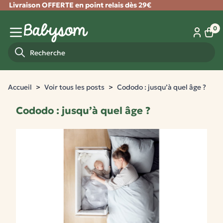
Livraison OFFERTE en point relais dès 29€
Fermer
0
Panie
Menu mobile
Recherche
Accueil
Voir tous les posts
Cododo : jusqu’à quel âge ?
Cododo : jusqu’à quel âge ?